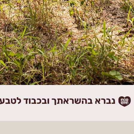
נברא בהשראתך ובכבוד לטבע