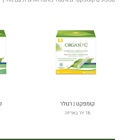
קומפקט | רגולר
קו
16 יח' באריזה