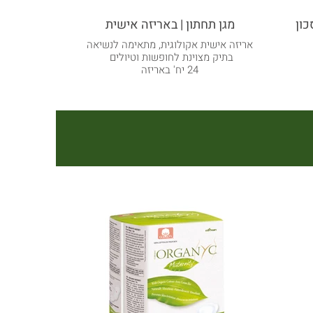
כון
מגן תחתון | באריזה אישית
מגן תח
אריזה אישית אקולוגית, מתאימה לנשיאה
בתיק מצוינת לחופשות וטיולים
24 יח' באריזה