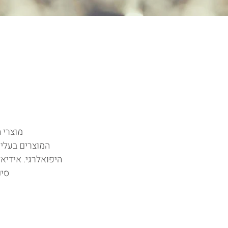
מוצרי היגיינה נשי
היפואלרגי.
אידיאל
סינ