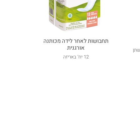
תחבושות לאחר לידה מכותנה
אריזת ח
אורגנית
כנפ
שתן
12 יח’ באריזה